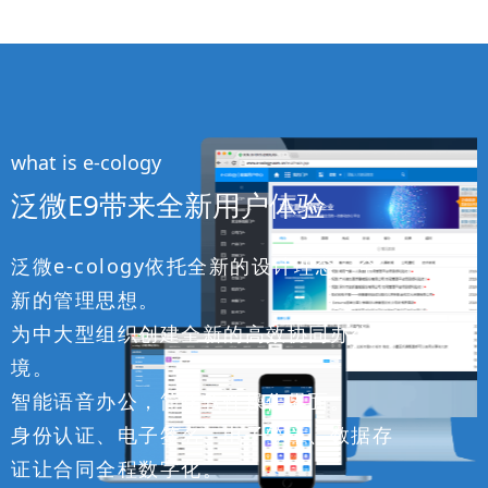
what is e-cology
泛微E9带来全新用户体验
泛微e-cology依托全新的设计理念，全
新的管理思想。
为中大型组织创建全新的高效协同办公环
境。
智能语音办公，简化软件操作界面。
身份认证、电子签名、电子签章、数据存
证让合同全程数字化。