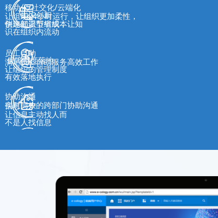
移动化/社交化/云端化
知识创新
让组织24小时运行，让组织更加柔性，
创建知识型组织，让知
快速部署节省成本
识在组织内流动
员工自助
保障制度落地
满足员工自助服务高效工作
让组织的管理制度
有效落地执行
协助沟通
实时高效的跨部门协助沟通
信息门户
让信息主动找人而
不是人找信息