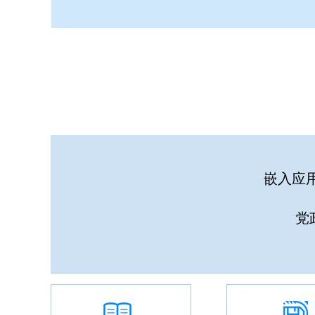
嵌入应
党政